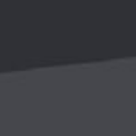
语言选择:
网站导航
Toggl
navig
888
产品分类