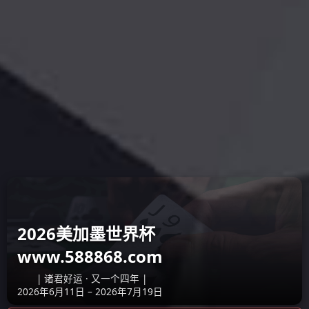
产品详情
产品咨询
产品详情
产品咨询
米兰网页版-米兰（中国）SL-
米兰网页版-米兰（中国）SL-
3W-510/520/820/1020
3A-330/530
产品详情
产品咨询
产品详情
产品咨询
简易呼吸器【复苏器】系列
TF5000@医用空气压缩机