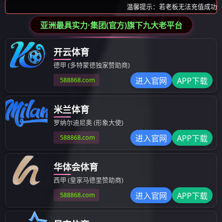
产品详情
产品咨询
产品详情
产品咨询
TF6000系列空氧混合器
医用压缩式雾化器SL-A-02
关于我们