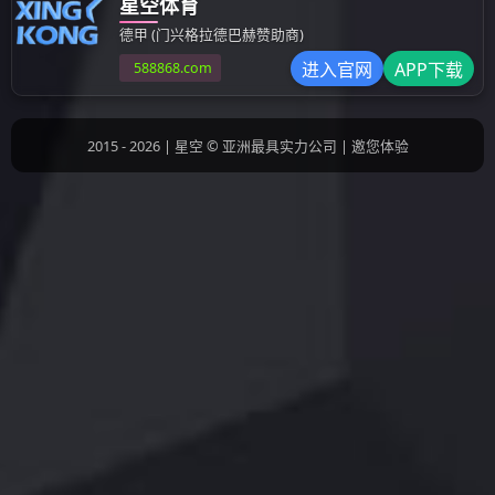
米兰网页版-米兰（中国）成立于2001年11月13日，注册
资本300万元，公司地处北京市房山区琉璃河镇路村的南白路
口，占地约7.8亩，是一家致力于高分子医用材料制品和现代
医疗电子设备的研制开发并集生产、销售和服务于一体的现代
化高新技术民营企业。公司集中了一批锐意进取、勇于创新的
科技人才和管理人才，技术力量雄厚，经济实力强大。经